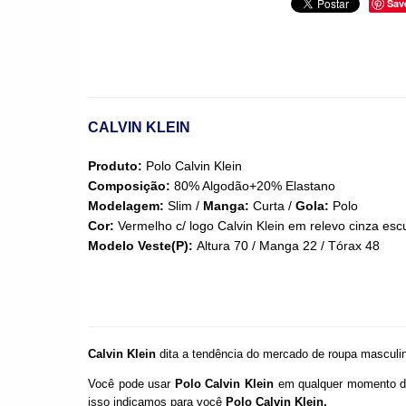
Sav
DESCRIÇÃO DO PRODUTO
CALVIN KLEIN
Produto:
Polo Calvin Klein
Composição:
80% Algodão+20% Elastano
Modelagem:
Slim /
Manga:
Curta /
Gola:
Polo
Cor:
Vermelho c/ logo Calvin Klein em relevo cinza esc
Modelo Veste(P):
Altura 70 / Manga 22 / Tórax 48
INFORMAÇÕES DO PRODUTO
Calvin Klein
dita a tendência do mercado de roupa masculin
Você pode usar
Polo Calvin Klein
em qualquer momento do
isso indicamos para você
Polo Calvin Klein
.