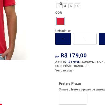
P
M
G
GG
COR
Unidade: un
R$ 179,00
por
À VISTA
R$ 170,05
ECONOMIZE 5% NO
OU DEPÓSITO BANCÁRIO
Ver parcelas
Frete e Prazo
Simule o frete e o prazo de entre