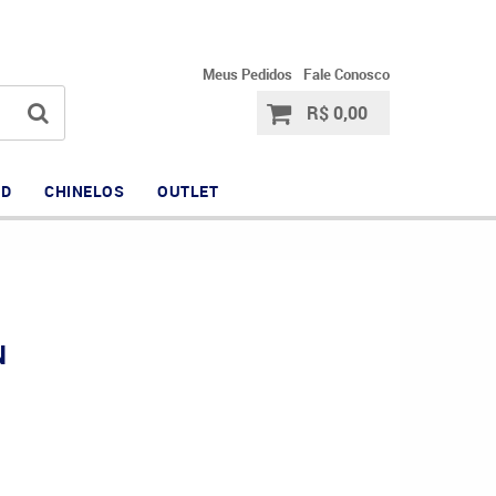
99438-6833
99438-6833
(19)
(19)
Meus Pedidos
Fale Conosco
R$ 0,00
OD
CHINELOS
OUTLET
N