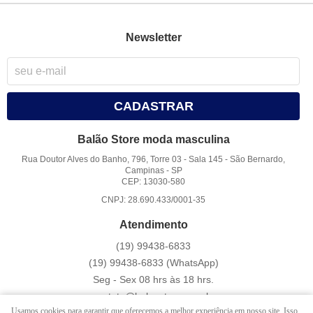
Newsletter
CADASTRAR
Balão Store moda masculina
Rua Doutor Alves do Banho, 796, Torre 03 - Sala 145
-
São Bernardo,
Campinas
-
SP
CEP: 13030-580
CNPJ: 28.690.433/0001-35
Atendimento
(19)
99438-6833
(19)
99438-6833
(WhatsApp)
Seg - Sex 08 hrs às 18 hrs.
contato@balaostore.com.br
Usamos cookies para garantir que oferecemos a melhor experiência em nosso site. Isso