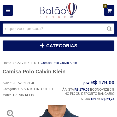
0
CATEGORIAS
Home
CALVIN KLEIN
Camisa Polo Calvin Klein
Camisa Polo Calvin Klein
R$ 179,00
por
Sku:
5CFEA205E3E4D
Categoria:
CALVIN KLEIN
,
OUTLET
À VISTA
R$ 170,05
ECONOMIZE 5%
NO PIX OU DEPÓSITO BANCÁRIO
Marca:
CALVIN KLEIN
ou em
10x
de
R$ 23,24